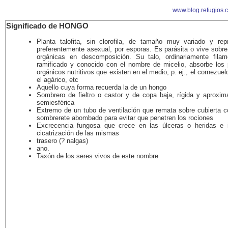
www.blog.refugios.
Significado de HONGO
Planta talofita, sin clorofila, de tamaño muy variado y rep
preferentemente asexual, por esporas. Es parásita o vive sobre
orgánicas en descomposición. Su talo, ordinariamente fila
ramificado y conocido con el nombre de micelio, absorbe los p
orgánicos nutritivos que existen en el medio; p. ej., el cornezuelo
el agárico, etc
Aquello cuya forma recuerda la de un hongo
Sombrero de fieltro o castor y de copa baja, rígida y aproxi
semiesférica
Extremo de un tubo de ventilación que remata sobre cubierta c
sombrerete abombado para evitar que penetren los rociones
Excrecencia fungosa que crece en las úlceras o heridas e 
cicatrización de las mismas
trasero (? nalgas)
ano.
Taxón de los seres vivos de este nombre